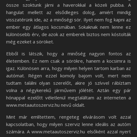
össze szoktunk járni a haverokkal a közeli pubba. A
hangulat mellett az elsődleges dolog, amiért mindig
visszatérünk ide, az a minőségi sör. Ilyet nem fog kapni az
ember egy átlagos kocsmában. Sokaknak nem lenne ez
különösebb érv, de azok az emberek biztos nem kóstolták
még ezeket a söröket.
Ebből is látszik, hogy a minőség nagyon fontos az
életemben. Ez nem csak a sörökre, hanem a kocsimra is
igaz. Különösen arra, hogy milyen helyen tartom karban az
autómat. Régen ezzel komoly bajom volt, mert nem
tudtam találni olyan szerelőt, akire jó szívvel rábíztam
volna a négykerekű járművem jólétét. Aztán egy pár
hónappal ezelőtt véletlenül megtaláltam az interneten a
www.metaautoszerviz.hu nevű oldalt.
Mint már említettem, rengeteg elvárásom volt azzal
kapcsolatban, hogy milyen szerviz lenne ideális az autóm
számára. A www.metaautoszerviz.hu elsőként azzal nyert